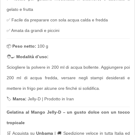
gelato e frutta
✅ Facile da preparare con sola acqua calda e fredda
✅ Amata da grandi e piccini
📦
Peso netto:
100 g
🧑‍🍳
Modalità d’uso:
Sciogliere la polvere in 200 ml di acqua bollente. Aggiungere poi
200 ml di acqua fredda, versare negli stampi desiderati e
mettere in frigo per alcune ore finché si solidifica.
🏷️
Marca:
Jelly-D | Prodotto in Iran
Gelatina al Mango Jelly-D – un gusto dolce con un tocco
tropicale
🛒 Acquista su
Unbama
| 🚚 Spedizione veloce in tutta Italia ed