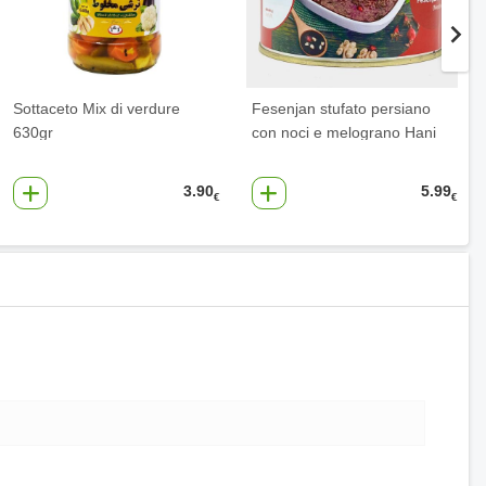
Sottaceto Mix di verdure
Fesenjan stufato persiano
630gr
con noci e melograno Hani
3.90
5.99
€
€