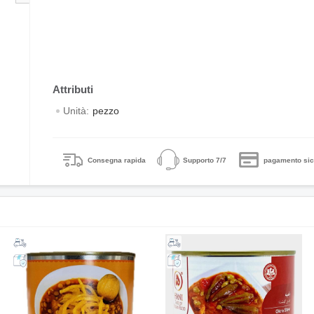
Unità:
pezzo
Consegna rapida
Supporto 7/7
pagamento sic