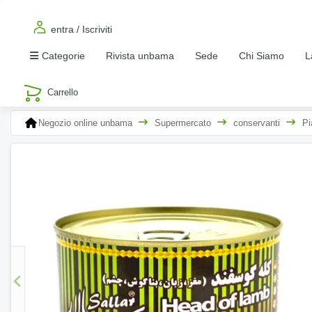
entra / Iscriviti
Categorie
Rivista unbama
Sede
Chi Siamo
L
Negozio online unbama
Supermercato
conservanti
Pi