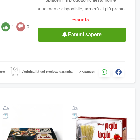
attualmente disponibile, tornerà al più presto
esaurito
1
0
Fammi sapere
uro
L'originalità del prodotto garantita
condividi: