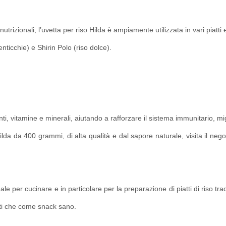
trizionali, l’uvetta per riso Hilda è ampiamente utilizzata in vari piatti 
lenticchie) e Shirin Polo (riso dolce).
anti, vitamine e minerali, aiutando a rafforzare il sistema immunitario, mi
ilda da 400 grammi, di alta qualità e dal sapore naturale, visita il n
deale per cucinare e in particolare per la preparazione di piatti di riso 
tti che come snack sano.