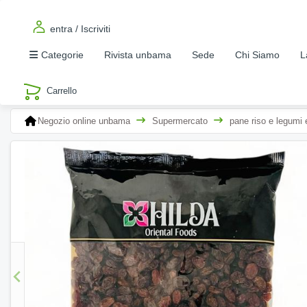
entra / Iscriviti
Categorie
Rivista unbama
Sede
Chi Siamo
L
Negozio online unbama
Supermercato
pane riso e legumi e