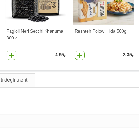
Fagioli Neri Secchi Khanuma
Reshteh Polow Hilda 500g
800 g
4.95
3.35
€
€
 degli utenti