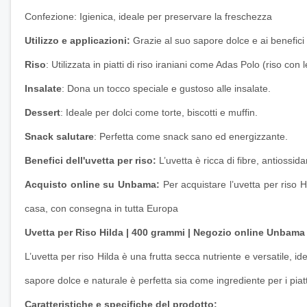
Confezione: Igienica, ideale per preservare la freschezza
Utilizzo e applicazioni:
Grazie al suo sapore dolce e ai benefici nu
Riso
: Utilizzata in piatti di riso iraniani come Adas Polo (riso con 
Insalate
: Dona un tocco speciale e gustoso alle insalate.
Dessert
: Ideale per dolci come torte, biscotti e muffin.
Snack salutare
: Perfetta come snack sano ed energizzante.
Benefici dell'uvetta per riso:
L’uvetta è ricca di fibre, antiossid
Acquisto online su Unbama:
Per acquistare l’uvetta per riso H
casa, con consegna in tutta Europa
Uvetta per Riso Hilda | 400 grammi | Negozio online Unbama
L’uvetta per riso Hilda è una frutta secca nutriente e versatile, i
sapore dolce e naturale è perfetta sia come ingrediente per i pia
Caratteristiche e specifiche del prodotto: