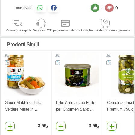
1
0
condividi:
Consegna rapida
Supporto 7/7
pagamento sicuro
L'originalità del prodotto garantita
Prodotti Simili
Shoor Makhloot Hilda
Erbe Aromatiche Fritte
Cetrioli sottace
Verdure Miste in
…
per Ghormeh Sabzi
…
Premium 750 g
3.99
3.99
€
€