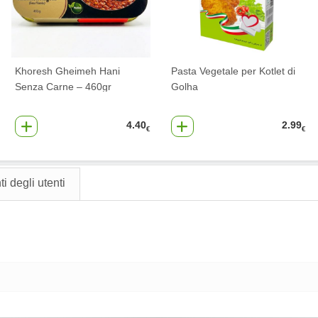
Khoresh Gheimeh Hani
Pasta Vegetale per Kotlet di
Senza Carne – 460gr
Golha
4.40
2.99
€
€
 degli utenti