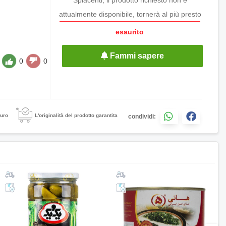
attualmente disponibile, tornerà al più presto
esaurito
Fammi sapere
0
0
uro
L'originalità del prodotto garantita
condividi: