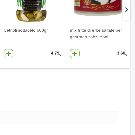
Cetrioli sottaceto 660gr
mix fritte di erbe saltate per
ghormeh sabzi Hani
4.79
3.60
€
€