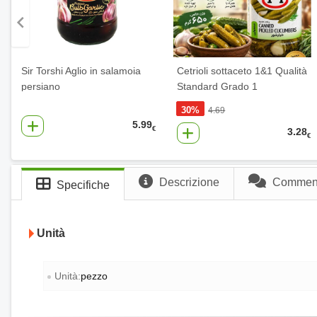
Sir Torshi Aglio in salamoia
Cetrioli sottaceto 1&1 Qualità
persiano
Standard Grado 1
30%
4.69
5.99
€
3.28
€
Descrizione
Commenti
Specifiche
Unità
Unità:
pezzo