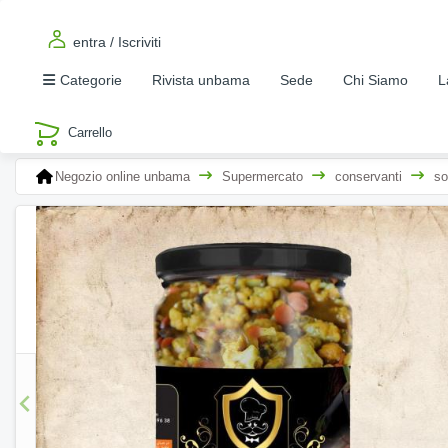
entra / Iscriviti
Categorie
Rivista unbama
Sede
Chi Siamo
L
Negozio online unbama
Supermercato
conservanti
so