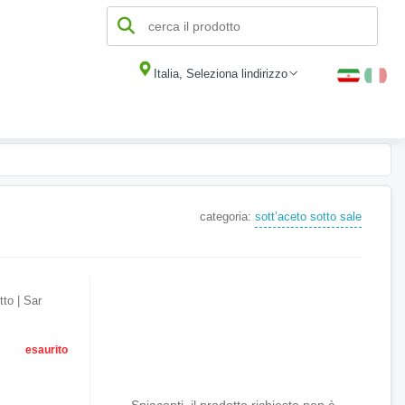
Italia, Seleziona lindirizzo
categoria:
sott’aceto sotto sale
tto | Sar
esaurito
Spiacenti, il prodotto richiesto non è