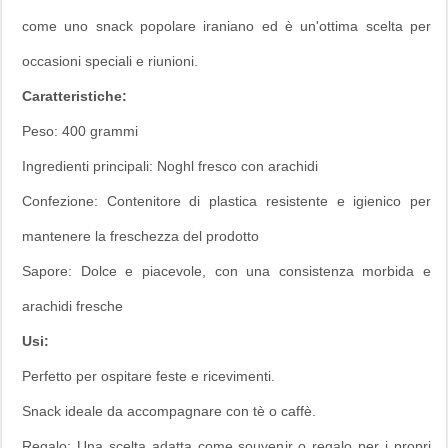
come uno snack popolare iraniano ed è un'ottima scelta per
occasioni speciali e riunioni.
Caratteristiche:
Peso: 400 grammi
Ingredienti principali: Noghl fresco con arachidi
Confezione: Contenitore di plastica resistente e igienico per
mantenere la freschezza del prodotto
Sapore: Dolce e piacevole, con una consistenza morbida e
arachidi fresche
Usi:
Perfetto per ospitare feste e ricevimenti.
Snack ideale da accompagnare con tè o caffè.
Regalo: Una scelta adatta come souvenir o regalo per i propri