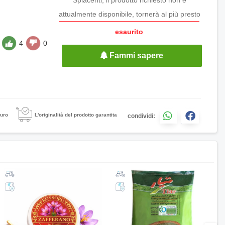
attualmente disponibile, tornerà al più presto
esaurito
4
0
Fammi sapere
uro
L'originalità del prodotto garantita
condividi: