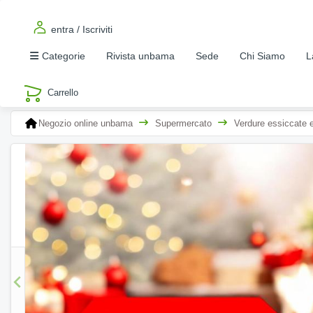
entra / Iscriviti
Categorie
Rivista unbama
Sede
Chi Siamo
L
Negozio online unbama
Supermercato
Verdure essiccate 