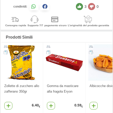
3
0
condividi:
Consegna rapida
Supporto 7/7
pagamento sicuro
L'originalità del prodotto garantita
Prodotti Simili
Zollette di zucchero allo
Gomma da masticare
Albicocche disi
zafferano 350gr
alla fragola Eryon
6.40
0.59
€
€