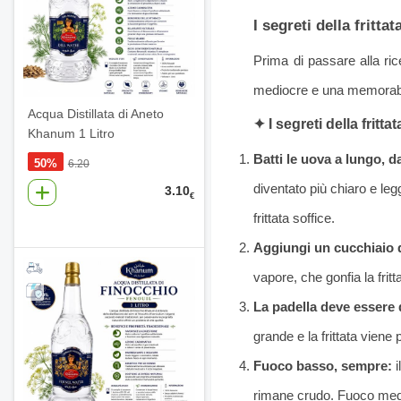
I segreti della frittat
Prima di passare alla ri
mediocre e una memorabil
Acqua Distillata di Aneto
✦ I segreti della frittat
Khanum 1 Litro
Batti le uova a lungo, d
50%
6.20
diventato più chiaro e l
3.10
€
frittata soffice.
Aggiungi un cucchiaio d
vapore, che gonfia la fritt
La padella deve essere 
grande e la frittata viene 
Fuoco basso, sempre:
i
rimane crudo. Fuoco medi