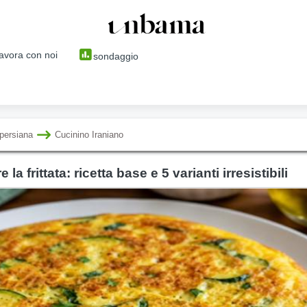
avora con noi
sondaggio
persiana
Cucinino Iraniano
la frittata: ricetta base e 5 varianti irresistibili