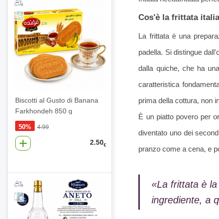
Cos'è la frittata ital
La frittata è una prepara
padella. Si distingue dal
dalla quiche, che ha una
caratteristica fondamenta
Biscotti al Gusto di Banana
prima della cottura, non ins
Farkhondeh 850 g
È un piatto povero per o
50%
4.99
diventato uno dei secondi
2.50
€
pranzo come a cena, e por
«La frittata è l
ingrediente, a 