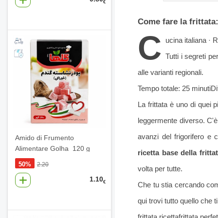
€
Come fare la
frittata
C
ucina italiana · 
Tutti i segreti p
alle varianti regionali.
Tempo totale: 25 minuti
Di
La frittata è uno di quei
leggermente diverso. C'è ch
avanzi del frigorifero e 
Amido di Frumento
Alimentare Golha 120 g
ricetta base della fritta
50%
2.20
volta per tutte.
1.10
€
Che tu stia cercando come
qui trovi tutto quello che t
frittata ricetta
frittata perfe