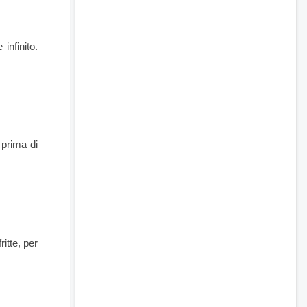
infinito.
o prima di
itte, per