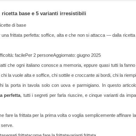
: ricetta base e 5 varianti irresistibili
Ricette di base
er una frittata perfetta: soffice, alta e che non si attacca — dalla ricett
fficoltà: facile
Per 2 persone
Aggiornato: giugno 2025
 piatti che ogni italiano conosce a memoria, eppure quasi tutti la fann
i la vuole alta e soffice, chi sottile e croccante ai bordi, chi la riemp
chi la porta in tavola solo con uova e parmigiano. In questo articolo
ta perfetta
, tutti i segreti per farla riuscire, e cinque varianti da imp
 fare la frittata per la prima volta o voglia semplicemente affinare la
i serve.
tta
segreti frittata
come fare la frittata
varianti frittata