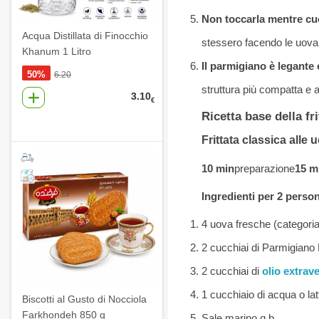
Non toccarla mentre cu
Acqua Distillata di Finocchio
stessero facendo le uova 
Khanum 1 Litro
Il parmigiano è legante
50%
6.20
struttura più compatta e
3.10
€
Ricetta base della fri
Frittata classica alle 
10 min
preparazione
15 m
Ingredienti per 2 perso
4 uova fresche (categoria
2 cucchiai di Parmigiano
2 cucchiai di
olio extrav
1 cucchiaio di acqua o lat
Biscotti al Gusto di Nocciola
Farkhondeh 850 g
Sale marino q.b.