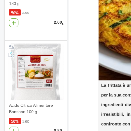
180 g
50%
3.99
2.00
€
La frittata è u
per la sua cons
ingredienti div
Acido Citrico Alimentare
Bonshan 100 g
irresistibili, 
50%
1.60
confronto con 
0.80