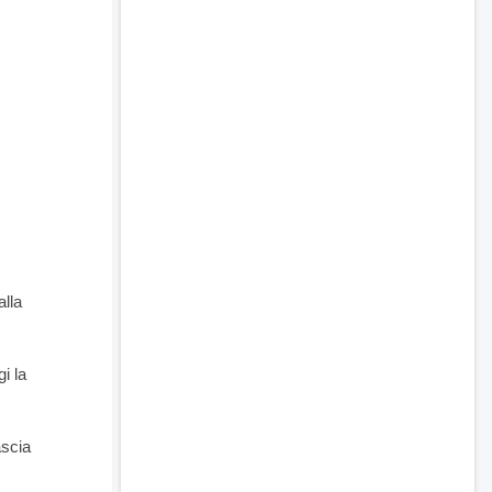
alla
i la
ascia