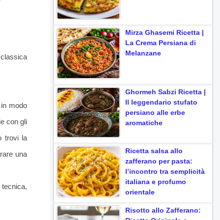
Mirza Ghasemi Ricetta |
La Crema Persiana di
Melanzane
a classica
Ghormeh Sabzi Ricetta |
Il leggendario stufato
o in modo
persiano alle erbe
ie con gli
aromatiche
 trovi la
Ricetta salsa allo
arare una
zafferano per pasta:
l’incontro tra semplicità
italiana e profumo
 tecnica,
orientale
Risotto allo Zafferano: