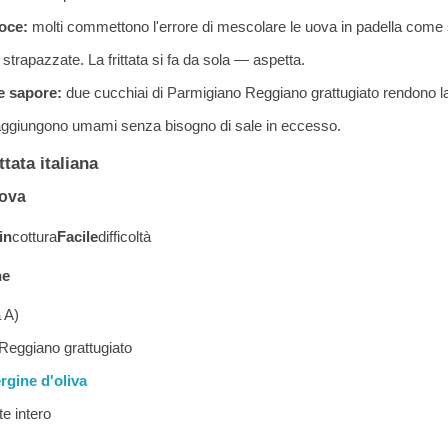
oce:
molti commettono l'errore di mescolare le uova in padella come
strapazzate. La frittata si fa da sola — aspetta.
 e sapore:
due cucchiai di Parmigiano Reggiano grattugiato rendono l
 aggiungono umami senza bisogno di sale in eccesso.
ttata italiana
uova
in
cottura
Facile
difficoltà
ne
 A)
 Reggiano grattugiato
ergine d'oliva
te intero