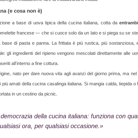
iana (e cosa non è)
zione a base di uova tipica della cucina italiana, cotta da
entrambi 
l'omelette francese — che si cuoce solo da un lato e si piega su se s
 base di pasta e panna. La frittata è più rustica, più sostanziosa,
le: gli ingredienti del ripieno vengono mescolati direttamente alle u
eriti all'interno a fine cottura.
rigine, nato per dare nuova vita agli avanzi del giorno prima, ma ne
 più amati della cucina casalinga italiana. Si mangia calda, tiepida o 
tata in un cestino da picnic.
a democrazia della cucina italiana: funziona con qua
qualsiasi ora, per qualsiasi occasione.»