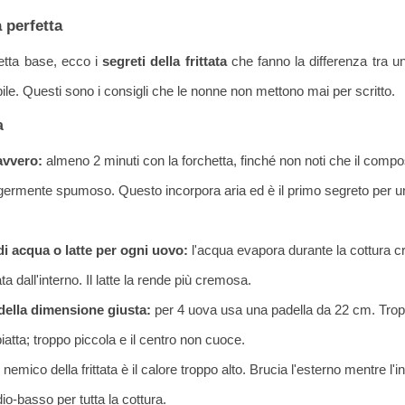
a perfetta
cetta base, ecco i
segreti della frittata
che fanno la differenza tra una
e. Questi sono i consigli che le nonne non mettono mai per scritto.
a
avvero:
almeno 2 minuti con la forchetta, finché non noti che il compo
eggermente spumoso. Questo incorpora aria ed è il primo segreto per 
i acqua o latte per ogni uovo:
l'acqua evapora durante la cottura 
ata dall'interno. Il latte la rende più cremosa.
della dimensione giusta:
per 4 uova usa una padella da 22 cm. Tro
piatta; troppo piccola e il centro non cuoce.
l nemico della frittata è il calore troppo alto. Brucia l'esterno mentre l'i
o-basso per tutta la cottura.