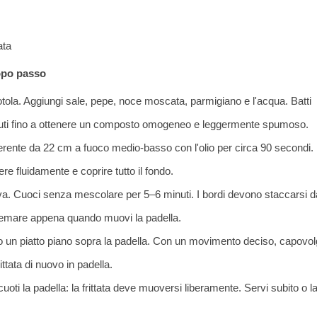
ata
opo passo
tola. Aggiungi sale, pepe, noce moscata, parmigiano e l'acqua. Batti
uti fino a ottenere un composto omogeneo e leggermente spumoso.
derente da 22 cm a fuoco medio-basso con l'olio per circa 90 secondi.
rere fluidamente e coprire tutto il fondo.
va. Cuoci senza mescolare per 5–6 minuti. I bordi devono staccarsi d
tremare appena quando muovi la padella.
 un piatto piano sopra la padella. Con un movimento deciso, capovolg
rittata di nuovo in padella.
cuoti la padella: la frittata deve muoversi liberamente. Servi subito o l