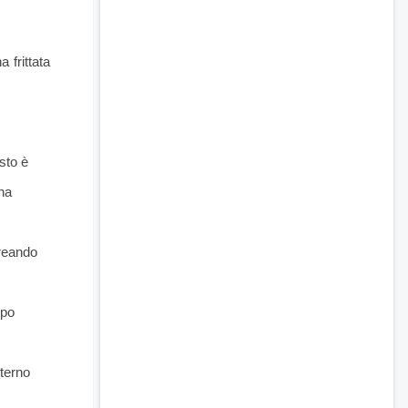
 frittata
sto è
una
creando
ppo
nterno