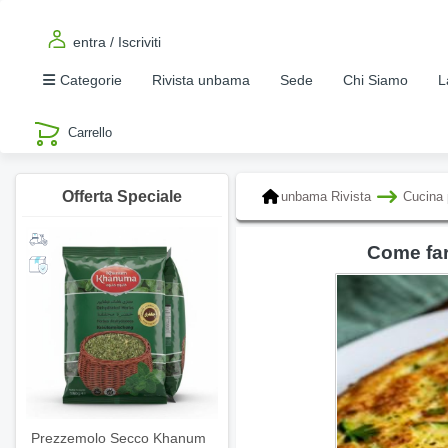
entra / Iscriviti
Categorie
Rivista unbama
Sede
Chi Siamo
L
Offerta Speciale
unbama Rivista
Cucina 
Come fare 
Prezzemolo Secco Khanum