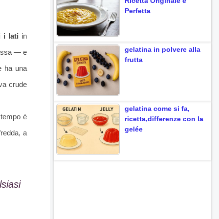
Ricetta Originale e
Perfetta
i lati
in
gelatina in polvere alla
tessa — e
frutta
 e ha una
ova crude
gelatina come si fa,
l tempo è
ricetta,differenze con la
gelée
fredda, a
lsiasi