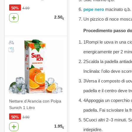
50%
4.99
pepe nero
macinato q.b.
2.50
Un pizzico di noce mosc
€
Procedimento passo d
1
Rompi le uova in una cio
energicamente per 2 min
2
Scalda la padella antia
Inclinala: l'olio deve scor
3
Versa il composto di uo
padella e il centro deve 
4
Appoggia un coperchio o
Nettare d’Arancia con Polpa
Sunich 1 Litro
padella. Fai scivolare la f
50%
3.90
5
Cuoci altri 2–3 minuti. S
1.95
€
intiepidire.