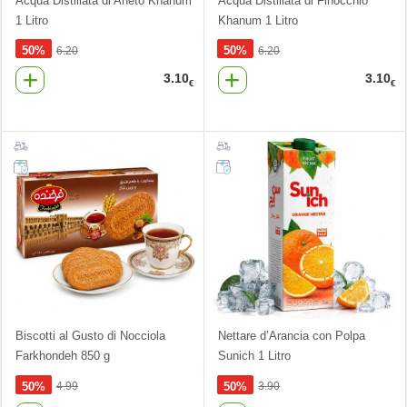
Acqua Distillata di Aneto Khanum
Acqua Distillata di Finocchio
1 Litro
Khanum 1 Litro
50%
50%
6.20
6.20
3.10
3.10
€
€
Biscotti al Gusto di Nocciola
Nettare d’Arancia con Polpa
Farkhondeh 850 g
Sunich 1 Litro
50%
50%
4.99
3.90