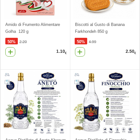
Amido di Frumento Alimentare
Biscotti al Gusto di Banana
Golha 120 g
Farkhondeh 850 g
50%
50%
2.20
4.99
1.10
2.50
€
€