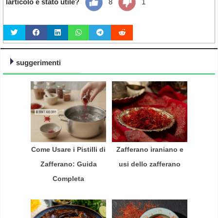
larticolo è stato utile?
8
1
suggerimenti
Come Usare i Pistilli di
Zafferano iraniano e
Zafferano: Guida
usi dello zafferano
Completa