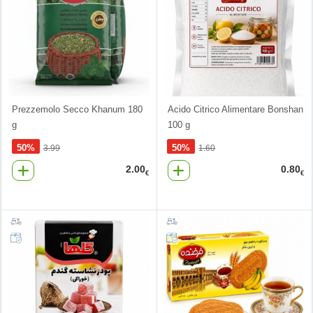
Prezzemolo Secco Khanum 180
Acido Citrico Alimentare Bonshan
g
100 g
50%
50%
3.99
1.60
2.00
0.80
€
€