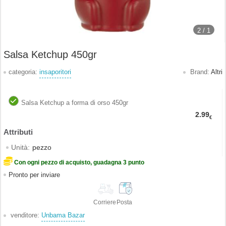
2 /
1
Salsa Ketchup 450gr
categoria:
insaporitori
Brand:
Altri
Salsa Ketchup a forma di orso 450gr
2.99
€
Unità:
pezzo
Con ogni pezzo di acquisto, guadagna 3 punto
Pronto per inviare
Corriere
Posta
venditore:
Unbama Bazar