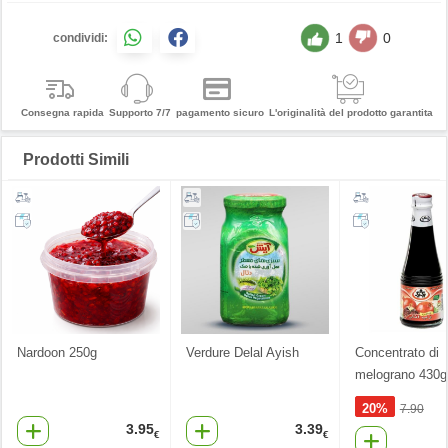
1
0
condividi:
Consegna rapida
Supporto 7/7
pagamento sicuro
L'originalità del prodotto garantita
Prodotti Simili
Nardoon 250g
Verdure Delal Ayish
Concentrato di
melograno 430g
20%
7.90
3.95
3.39
€
€