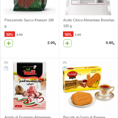
Prezzemolo Secco Khanum 180
Acido Citrico Alimentare Bonshan
g
100 g
50%
50%
3.99
1.60
2.00
0.80
€
€
Amido di Frumento Alimentare
Biscotti al Gusto di Banana