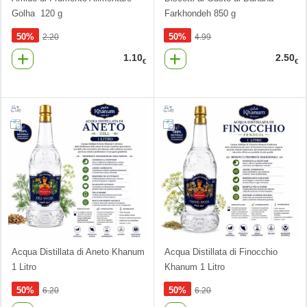
Golha 120 g
Farkhondeh 850 g
50%
50%
2.20
4.99
1.10
2.50
€
€
Acqua Distillata di Aneto Khanum
Acqua Distillata di Finocchio
1 Litro
Khanum 1 Litro
50%
50%
6.20
6.20