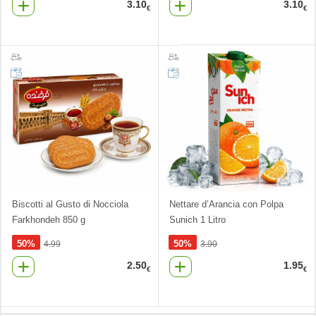
3.10
3.10
€
€
Biscotti al Gusto di Nocciola
Nettare d’Arancia con Polpa
Farkhondeh 850 g
Sunich 1 Litro
50%
50%
4.99
3.90
2.50
1.95
€
€